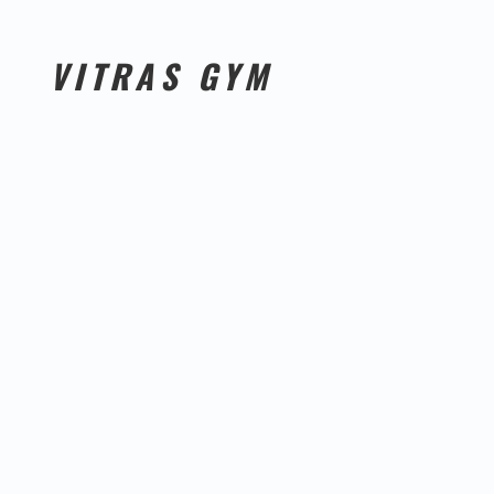
VITRAS GYM
Vitras Gym ist ein Virtueller-Trainings-Assistent der auf
jedes Fun Fitness 24 angepasst und individuell erstellt
wurde.
Ihr habt die Möglichkeit am Eingangsbereich in einem
unserer Studios einen QR Code einzuscannen und von
dort den Virtuellen Training Assistenten zu nutzten.
Ihr könnt an jedes Gerät gehen und das dazugehörige
Video mit der richtigen Ausführung und Erklärung
anschauen ohne das ein Trainer in der nähe ist.