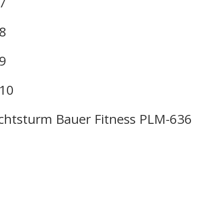
07
08
09
010
htsturm Bauer Fitness PLM-636