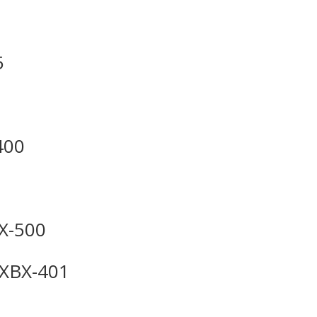
5
400
X-500
XBX-401