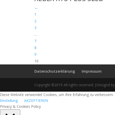
←
1
2
3
…
7
8
9
10
Datenschutzerklärung
Impressum
Copyright ©2019 All rights reserved |Designd by
Diese Website verwendet Cookies, um Ihre Erfahrung zu verbessern. 
Einstellung
AKZEPTIEREN
Privacy & Cookies Policy